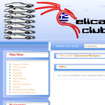
|
Βοήθεια
Όροι Χρήσης
Main Menu
Celica Club
» Προσωπικά Μηνύματα
Αρχική Σελίδα
Λάθος!
Επικοινωνία
Φόρουμ
Εγγραφή
Δεν έχεται πρόσβαση στην υπηρεσία Προσ
Ειδήσεις
Φωτογραφίες
Βίντεο
Συχνές ερωτήσεις
Αρχείο
Ενδιαφέροντα άρθρα
Σύνδεσμοι Διαδικτύου
Φωτογραφίες