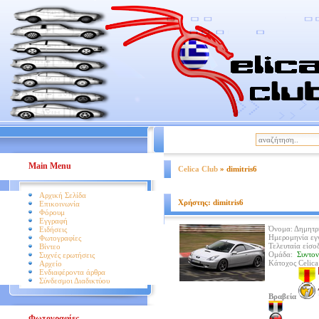
|
Βοήθεια
Όροι Χρήσης
Main Menu
Celica Club
» dimitris6
Αρχική Σελίδα
Χρήστης: dimitris6
Επικοινωνία
Φόρουμ
Εγγραφή
Όνομα:
Δημητρ
Ειδήσεις
Ημερομηνία εγ
Φωτογραφίες
Τελευταία είσο
Βίντεο
Ομάδα:
Συντον
Συχνές ερωτήσεις
Κάτοχος Celica
Αρχείο
Ενδιαφέροντα άρθρα
Σύνδεσμοι Διαδικτύου
Βραβεία
Φωτογραφίες