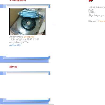
Τόπος διαμονή
ICQ:
MSN:
Λίγα λόγια για 
[Κρυφό]
[
Αποσ
Αποστολέας:
george65
19 Σεπτέμβριος 2008 12:02
αναγνώσεις: 4234
σχόλια (0)
Βίντεο