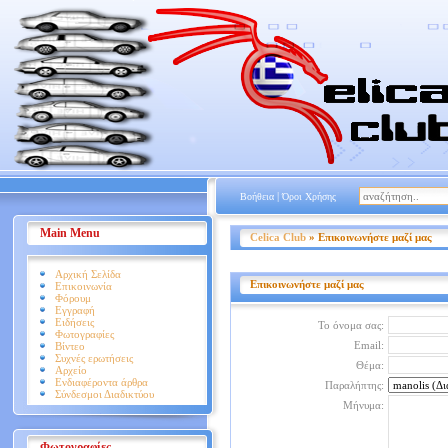
|
Βοήθεια
Όροι Χρήσης
Main Menu
Celica Club
» Επικοινωνήστε μαζί μας
Αρχική Σελίδα
Επικοινωνήστε μαζί μας
Επικοινωνία
Φόρουμ
Εγγραφή
Ειδήσεις
Το όνομα σας:
Φωτογραφίες
Email:
Βίντεο
Συχνές ερωτήσεις
Θέμα:
Αρχείο
Ενδιαφέροντα άρθρα
Παραλήπτης:
Σύνδεσμοι Διαδικτύου
Μήνυμα:
Φωτογραφίες